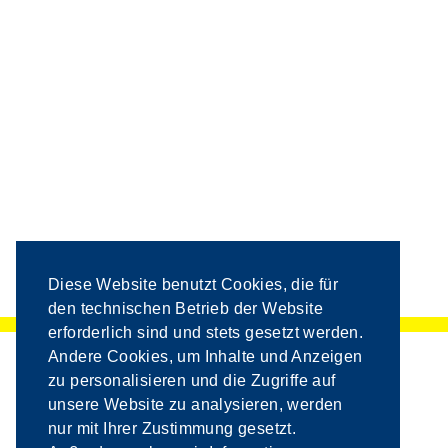
Grundlage des unternehmerischen Handelns.
Durch die enge Zusammenarbeit innerhalb der
Firmengruppe Ing. Thomas Vollmann sowie mit der HTL
Bau GmbH entstehen wertvolle Synergien, die eine
effiziente, termingerechte und reibungslose Umsetzung
aller Projekte ermöglichen. Beteiligungen an
Asphaltmischwerken in Lebring und Jennersdorf sowie
eigene Betriebsstätten, Maschinen und Baugeräte
schaffen dabei ein hohes Maß an Flexibilität und
Unabhängigkeit.
Dadurch können Projekte schnell, effizient und
zuverlässig aus eigener Hand umgesetzt werden – eine
Stärke, die österreichweit in dieser Form nur selten zu
Diese Website benutzt Cookies, die für
finden ist.
den technischen Betrieb der Website
erforderlich sind und stets gesetzt werden.
Andere Cookies, um Inhalte und Anzeigen
zu personalisieren und die Zugriffe auf
unsere Website zu analysieren, werden
nur mit Ihrer Zustimmung gesetzt.